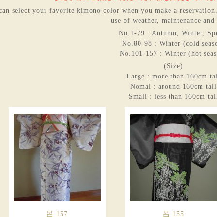
can select your favorite kimono color when you make a reservation.
use of weather, maintenance and 
No.1-79 : Autumn, Winter, Sp
No.80-98 : Winter (cold seas
No.101-157 : Winter (hot sea
(Size)
Large : more than 160cm ta
Nomal : around 160cm tall
Small : less than 160cm tal
呂 157
呂 155