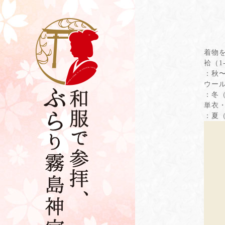
着物
袷（1
：秋
ウール
：冬
単衣・
：夏