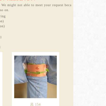
 We might not able to meet your request beca
so on.
ring
on)
son)
ll
l
呂 154